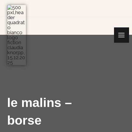
Vai
Home
Prodotti
al
contenuto
le malins –
borse