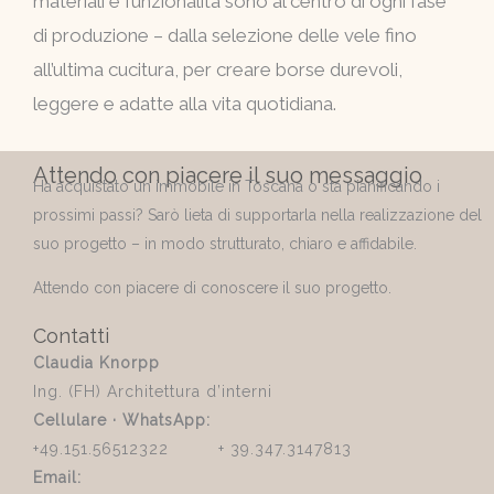
materiali e funzionalità sono al centro di ogni fase
di produzione – dalla selezione delle vele fino
all’ultima cucitura, per creare borse durevoli,
leggere e adatte alla vita quotidiana.
Attendo con piacere il suo messaggio
Ha acquistato un immobile in Toscana o sta pianificando i
prossimi passi? Sarò lieta di supportarla nella realizzazione del
suo progetto – in modo strutturato, chiaro e affidabile.
Attendo con piacere di conoscere il suo progetto.
Contatti
Claudia Knorpp
Ing. (FH) Architettura d’interni
Cellulare · WhatsApp:
+49.151.56512322 + 39.347.3147813
Email: