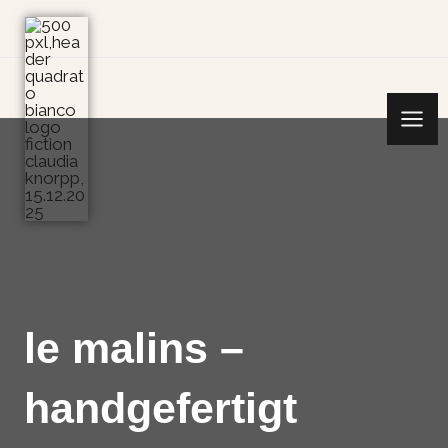
Zum
Start
Produkte
Inhalt
springen
le malins –
handgefertigt