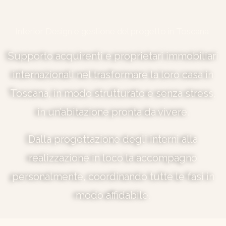
Interior Design e gestione del progetto in Toscana
Supporto acquirenti e proprietari immobiliari
internazionali nel trasformare la loro casa in
Toscana, in modo strutturato e senza stress,
in un’abitazione pronta da vivere.
Dalla progettazione degli interni alla
realizzazione in loco la accompagno
personalmente, coordinando tutte le fasi in
modo affidabile.