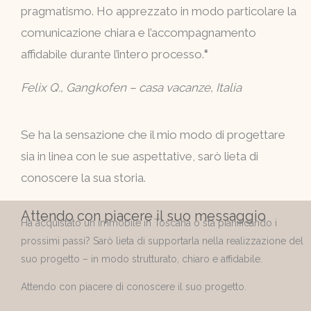
pragmatismo. Ho apprezzato in modo particolare la
comunicazione chiara e l’accompagnamento
affidabile durante l’intero processo.
“
Felix Q., Gangkofen – casa vacanze, Italia
Se ha la sensazione che il mio modo di progettare
sia in linea con le sue aspettative, sarò lieta di
conoscere la sua storia.
Attendo con piacere il suo messaggio
Ha acquistato un immobile in Toscana o sta pianificando i
prossimi passi? Sarò lieta di supportarla nella realizzazione del
suo progetto – in modo strutturato, chiaro e affidabile.
Attendo con piacere di conoscere il suo progetto.