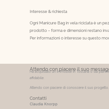
Interesse & richiesta
Ogni Manicure Bag in vela riciclata è un pe
prodotto – forma e dimensioni restano inva
Per informazioni o interesse su questo model
Attendo con piacere il suo messag
Ha acquistato un immobile in Toscana o sta pianific
affidabile.
Attendo con piacere di conoscere il suo progetto.
Contatti
Claudia Knorpp