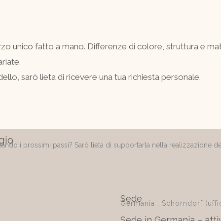
zzo unico fatto a mano. Differenze di colore, struttura e mat
riate.
lo, sarò lieta di ricevere una tua richiesta personale.
gio
ando i prossimi passi? Sarò lieta di supportarla nella realizzazione d
Sede
Germania . Schorndorf (uffi
Sede in Germania – attiv