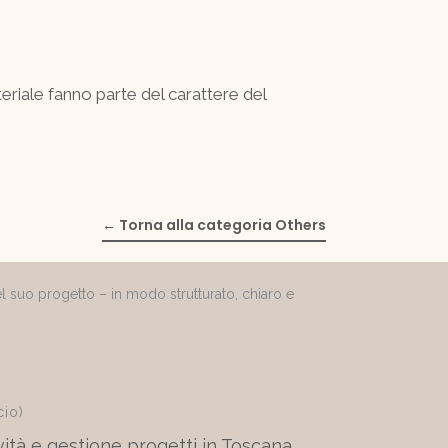
eriale fanno parte del carattere del
← Torna alla categoria Others
el suo progetto – in modo strutturato, chiaro e
cio)
ità e gestione progetti in Toscana.