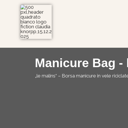
Vai
al
contenuto
Manicure Bag - 
„le malins“ – Borsa manicure in vele riciclat