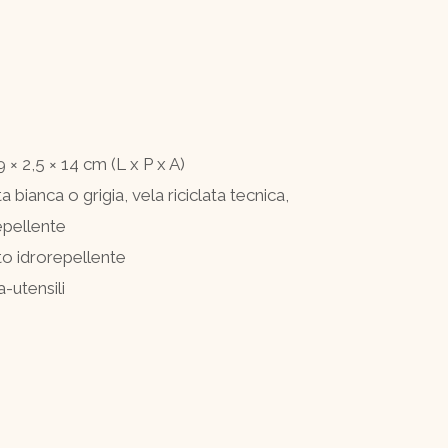
9 × 2,5 × 14 cm (L x P x A)
ta bianca o grigia, vela riciclata tecnica,
epellente
to idrorepellente
a-utensili