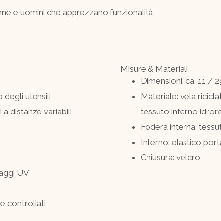
onne e uomini che apprezzano funzionalità,
Misure & Materiali
Dimensioni: ca. 11 / 2
 degli utensili
Materiale: vela ricicla
a distanze variabili
tessuto interno idror
Fodera interna: tessu
Interno: elastico port
Chiusura: velcro
 raggi UV
e controllati