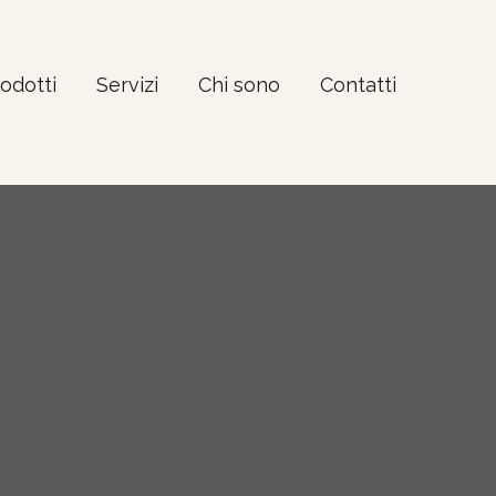
odell – Manicure Bag – Others – le malins – No94
odotti
Servizi
Chi sono
Contatti