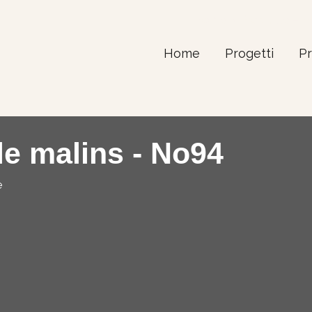
Home
Produkte – M
Home
Progetti
Pr
le malins - No94
e