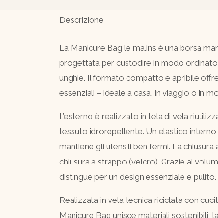
Descrizione
La Manicure Bag le malins è una borsa manicu
progettata per custodire in modo ordinato e
unghie. Il formato compatto e apribile offre 
essenziali – ideale a casa, in viaggio o in 
L’esterno è realizzato in tela di vela riutiliz
tessuto idrorepellente. Un elastico interno
mantiene gli utensili ben fermi. La chiusur
chiusura a strappo (velcro). Grazie al volume
distingue per un design essenziale e pulito.
Realizzata in vela tecnica riciclata con cucit
Manicure Bag unisce materiali sostenibili,