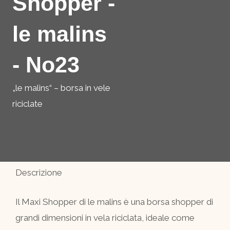
Shopper -
le malins
- No23
„le malins“ – borsa in vele
riciclate
Descrizione
Il Maxi Shopper di le malins è una borsa shopper di
grandi dimensioni in vela riciclata, ideale come