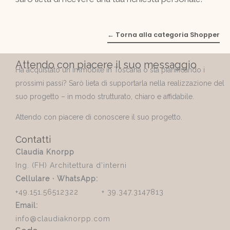
← Torna alla categoria Shopper
Attendo con piacere il suo messaggio
Ha acquistato un immobile in Toscana o sta pianificando i
prossimi passi? Sarò lieta di supportarla nella realizzazione del
suo progetto – in modo strutturato, chiaro e affidabile.
Attendo con piacere di conoscere il suo progetto.
Contatti
Claudia Knorpp
Ing. (FH) Architettura d’interni
Cellulare · WhatsApp:
+49.151.56512322 + 39.347.3147813
Email:
info@claudiaknorpp.com