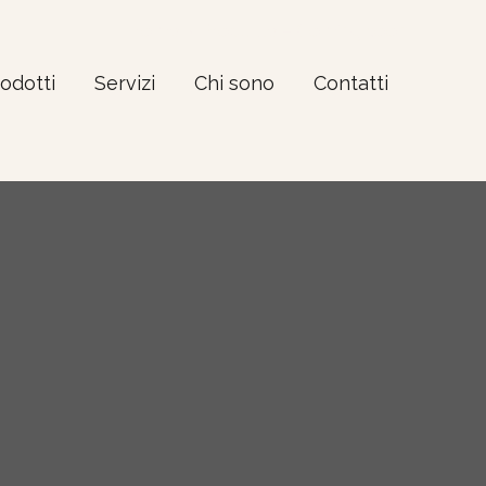
Home
Produkte – Coming soon
odotti
Servizi
Chi sono
Contatti