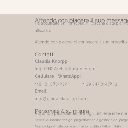
Attendo con piacere il suo messag
Ha acquistato un immobile in Toscana o sta pianific
affidabile.
Attendo con piacere di conoscere il suo progetto.
Contatti
Claudia Knorpp
Ing. (FH) Architettura d’interni
Cellulare · WhatsApp:
+49.151.56512322 + 39.347.3147813
Email:
info@claudiaknorpp.com
Personale & su misura
Rispondo personalmente a ogni richiesta in tempi 
Servizi di interior design, progettazione e gestione del proge
Non svolgo attività come architetto iscritta all’albo in Italia.