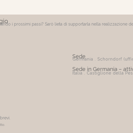
gio
ando i prossimi passi? Sarò lieta di supportarla nella realizzazione d
Sede
Germania . Schorndorf (uffi
Sede in Germania – attiv
Italia . Castiglione della Pe
brevi.
tto.