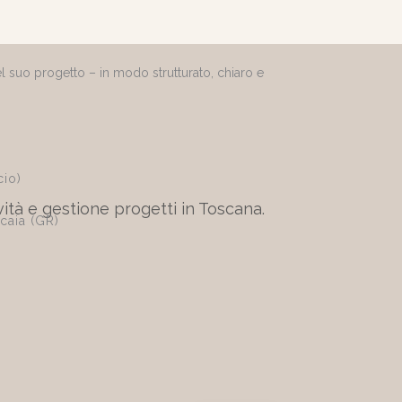
el suo progetto – in modo strutturato, chiaro e
cio)
ità e gestione progetti in Toscana.
scaia (GR)