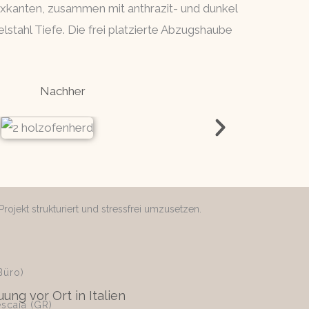
xkanten, zusammen mit anthrazit- und dunkel
tahl Tiefe. Die frei platzierte Abzugshaube
Nachher
rojekt strukturiert und stressfrei umzusetzen.
Büro)
ung vor Ort in Italien
escaia (GR)