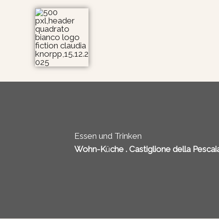
Zum
Inhalt
springen
Essen und Trinken
Wohn-K
ü
che . Castiglione della Pescaia