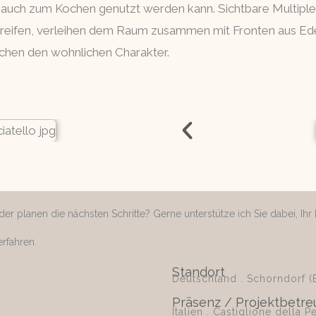
auch zum Kochen genutzt werden kann. Sichtbare Multiple
reifen, verleihen dem Raum zusammen mit Fronten aus Edels
chen den wohnlichen Charakter.
r planen die nächsten Schritte? Gerne unterstütze ich Sie dabei, Ihr P
rfahren.
Standort
Deutschland . Schorndorf (
Präsenz / Projektbetreu
Italien . Castiglione della P