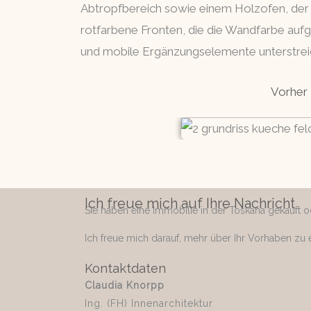
Abtropfbereich sowie einem Holzofen, der 
rotfarbene Fronten, die die Wandfarbe aufg
und mobile Ergänzungselemente unterstrei
Vorher
Ich freue mich auf Ihre Nachricht
Sie haben eine Immobilie in der Toskana gekauft ode
Ich freue mich darauf, mehr über Ihr Vorhaben zu e
Kontaktdaten
Claudia Knorpp
Ing. (FH) Innenarchitektur