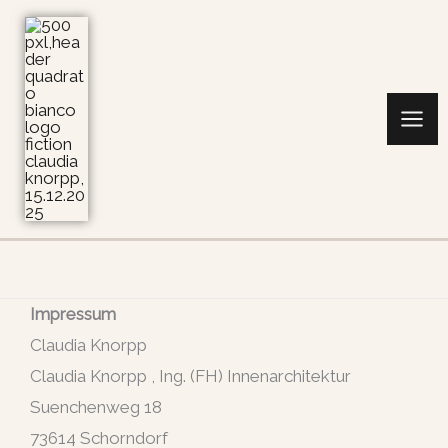
Zum
Inhalt
springen
Start
Impressum
Impressum
Claudia Knorpp
Claudia Knorpp , Ing. (FH) Innenarchitektur
Suenchenweg 18
73614 Schorndorf