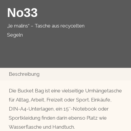
No33
„le malins“ – Tasche aus recycelten
Segeln
Beschreibung
Die Bucket Bag ist eine vielseitige Umhängetasche
für Alltag, Arbeit, Freizeit oder Sport. Einkäufe,
DIN-A4-Unterlagen, ein 15″-Notebook oder
Sportkleidung finden darin ebenso Platz wie
Wasserflasche und Handtuch.