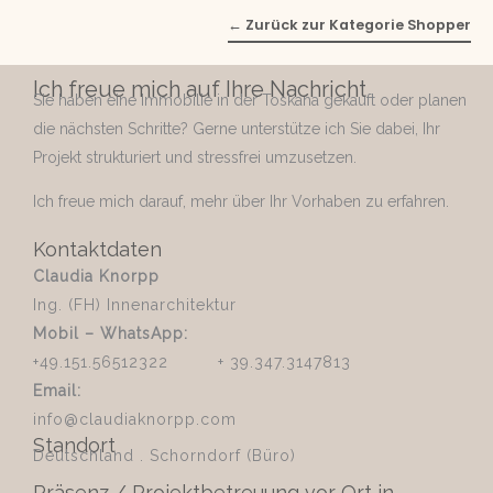
← Zurück zur Kategorie Shopper
Ich freue mich auf Ihre Nachricht
Sie haben eine Immobilie in der Toskana gekauft oder planen
die nächsten Schritte? Gerne unterstütze ich Sie dabei, Ihr
Projekt strukturiert und stressfrei umzusetzen.
Ich freue mich darauf, mehr über Ihr Vorhaben zu erfahren.
Kontaktdaten
Claudia Knorpp
Ing. (FH) Innenarchitektur
Mobil – WhatsApp:
+49.151.56512322 + 39.347.3147813
Email:
info@claudiaknorpp.com
Standort
Deutschland . Schorndorf (Büro)
Präsenz / Projektbetreuung vor Ort in